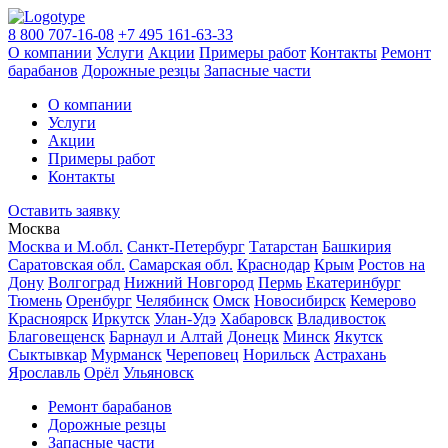
8 800 707-16-08
+7 495 161-63-33
О компании
Услуги
Акции
Примеры работ
Контакты
Ремонт
барабанов
Дорожные резцы
Запасные части
О компании
Услуги
Акции
Примеры работ
Контакты
Оставить заявку
Москва
Москва и М.обл.
Санкт-Петербург
Татарстан
Башкирия
Саратовская обл.
Самарская обл.
Краснодар
Крым
Ростов на
Дону
Волгоград
Нижний Новгород
Пермь
Екатеринбург
Тюмень
Оренбург
Челябинск
Омск
Новосибирск
Кемерово
Красноярск
Иркутск
Улан-Удэ
Хабаровск
Владивосток
Благовещенск
Барнаул и Алтай
Донецк
Минск
Якутск
Сыктывкар
Мурманск
Череповец
Норильск
Астрахань
Ярославль
Орёл
Ульяновск
Ремонт барабанов
Дорожные резцы
Запасные части